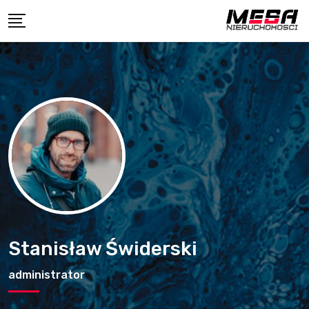
Skip
to
content
Stanisław Świderski
administrator