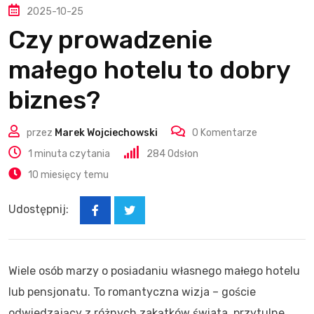
2025-10-25
Czy prowadzenie
małego hotelu to dobry
biznes?
przez
Marek Wojciechowski
0
Komentarze
1 minuta czytania
284
Odsłon
10 miesięcy temu
Udostępnij:
Wiele osób marzy o posiadaniu własnego małego hotelu
lub pensjonatu. To romantyczna wizja – goście
odwiedzający z różnych zakątków świata, przytulne