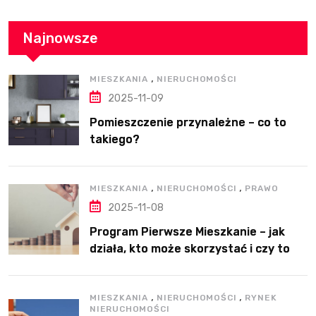
Najnowsze
,
MIESZKANIA
NIERUCHOMOŚCI
2025-11-09
Pomieszczenie przynależne – co to
takiego?
,
,
MIESZKANIA
NIERUCHOMOŚCI
PRAWO
2025-11-08
Program Pierwsze Mieszkanie – jak
działa, kto może skorzystać i czy to
dobre rozwiązanie?
,
,
MIESZKANIA
NIERUCHOMOŚCI
RYNEK
NIERUCHOMOŚCI