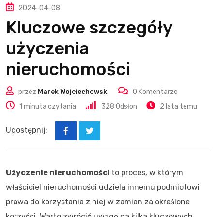
2024-04-08
Kluczowe szczegóły
użyczenia
nieruchomości
przez
Marek Wojciechowski
0
Komentarze
1 minuta czytania
328
Odsłon
2 lata temu
Udostępnij:
Użyczenie nieruchomości
to proces, w którym
właściciel nieruchomości udziela innemu podmiotowi
prawa do korzystania z niej w zamian za określone
korzyści. Warto zwrócić uwagę na kilka kluczowych