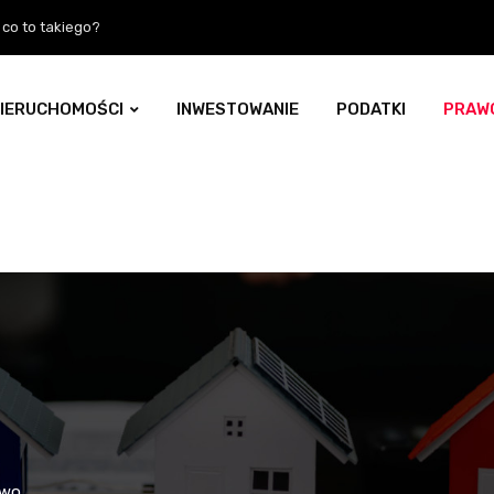
 jak działa, kto może skorzystać i czy to dobre rozwiązanie?
IERUCHOMOŚCI
INWESTOWANIE
PODATKI
PRAW
awo