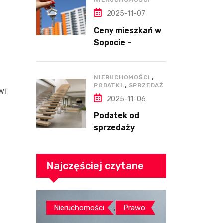
NIERUCHOMOŚCI
2025-11-07
Ceny mieszkań w
Sopocie –
dlaczego są takie
wysokie?
,
NIERUCHOMOŚCI
,
PODATKI
SPRZEDAŻ
wi
2025-11-06
Podatek od
sprzedaży
mieszkania – ile
wynosi i kto musi
go zapłacić?
Najczęściej czytane
,
Nieruchomości
Prawo