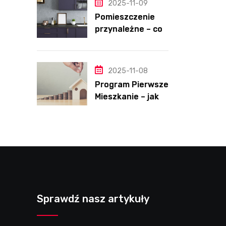
2025-11-09
Pomieszczenie
przynależne – co
to takiego?
2025-11-08
Program Pierwsze
Mieszkanie – jak
działa, kto może
skorzystać i czy
to dobre
rozwiązanie?
Sprawdź nasz artykuły