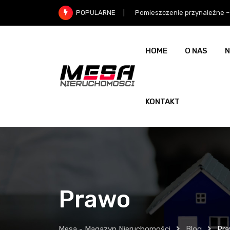
Skip
Program Pierwsze Mieszkanie –
POPULARNE
to
content
HOME
O NAS
N
KONTAKT
Prawo
Mesa - Magazyn Nieruchomości
Blog
Pr