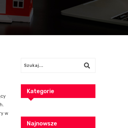
Kategorie
ący
h.
ry w
Najnowsze